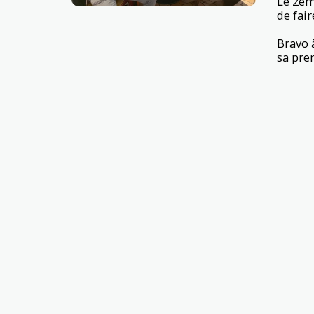
Le 2èm
de fai
Bravo 
sa pre