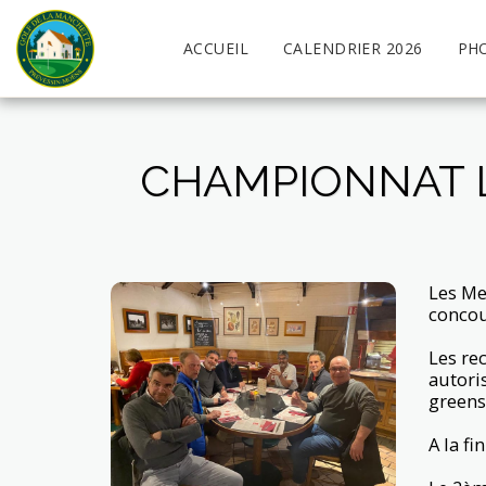
ACCUEIL
CALENDRIER 2026
PH
CHAMPIONNAT L
Les Me
concour
Les re
autori
greens
A la f