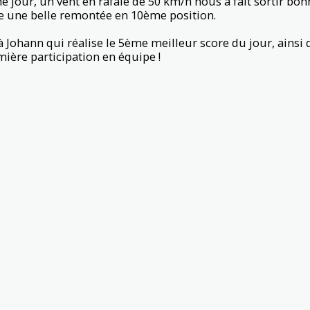
e jour, un vent en rafale de 50 km/h nous a fait sortir bo
re une belle remontée en 10ème position.
à Johann qui réalise le 5ème meilleur score du jour, ainsi 
mière participation en équipe !