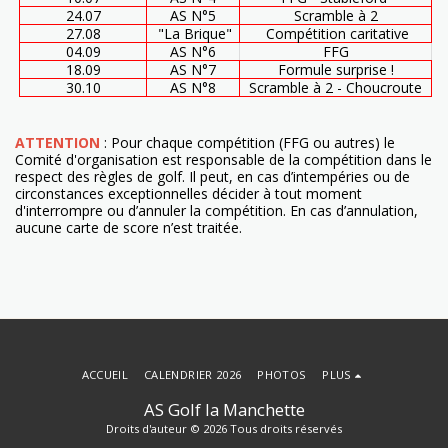
24.07
AS N°5
Scramble à 2
27.08
"La Brique"
Compétition caritative
04.09
AS N°6
FFG
18.09
AS N°7
Formule surprise !
30.10
AS N°8
Scramble à 2 - Choucroute
ATTENTION
: Pour chaque compétition (FFG ou autres) le
Comité d'organisation est responsable de la compétition dans le
respect des règles de golf. Il peut, en cas d’intempéries ou de
circonstances exceptionnelles décider à tout moment
d'interrompre ou d’annuler la compétition. En cas d’annulation,
aucune carte de score n’est traitée.
ACCUEIL
CALENDRIER 2026
PHOTOS
PLUS
AS Golf la Manchette
Droits d'auteur © 2026 Tous droits réservés