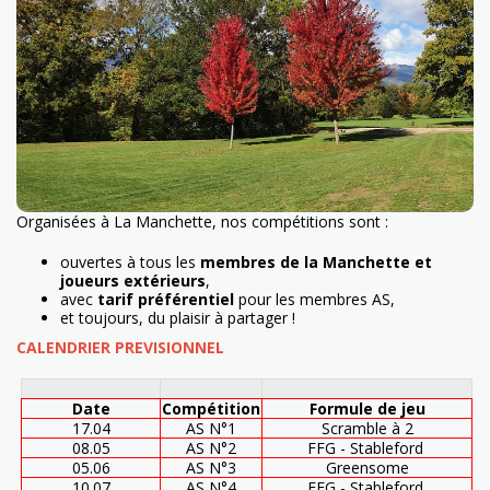
Organisées à La Manchette, nos compétitions sont :
ouvertes à tous les
membres de la Manchette et
joueurs extérieurs
,
avec
tarif préférentiel
pour les membres AS,
et toujours, du plaisir à partager !
CALENDRIER PREVISIONNEL
Date
Compétition
Formule de jeu
17.04
AS N°1
Scramble à 2
08.05
AS N°2
FFG - Stableford
05.06
AS N°3
Greensome
10.07
AS N°4
FFG - Stableford