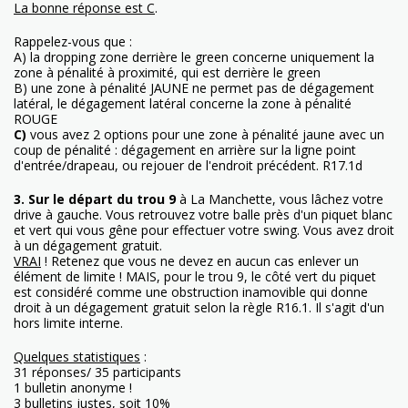
La bonne réponse est C
.
Rappelez-vous que :
A) la dropping zone derrière le green concerne uniquement la
zone à pénalité à proximité, qui est derrière le green
B) une zone à pénalité JAUNE ne permet pas de dégagement
latéral, le dégagement latéral concerne la zone à pénalité
ROUGE
C)
vous avez 2 options pour une zone à pénalité jaune avec un
coup de pénalité : dégagement en arrière sur la ligne point
d'entrée/drapeau, ou rejouer de l'endroit précédent. R17.1d
3.
Sur le départ du trou 9
à La Manchette, vous lâchez votre
drive à gauche. Vous retrouvez votre balle près d'un piquet blanc
et vert qui vous gêne pour effectuer votre swing. Vous avez droit
à un dégagement gratuit.
VRAI
! Retenez que vous ne devez en aucun cas enlever un
élément de limite ! MAIS, pour le trou 9, le côté vert du piquet
est considéré comme une obstruction inamovible qui donne
droit à un dégagement gratuit selon la règle R16.1. Il s'agit d'un
hors limite interne.
Quelques statistiques
:
31 réponses/ 35 participants
1 bulletin anonyme !
3 bulletins justes, soit 10%